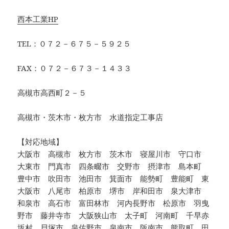
西本工業HP
TEL：０７２－６７５－５９２５
FAX：０７２－６７３－１４３３
高槻市高西町２－５
高槻市・茨木市・枚方市 水道指定工事店
【対応地域】
大阪市 高槻市 枚方市 茨木市 寝屋川市 守口市
大東市 門真市 四条畷市 交野市 摂津市 島本町
豊中市 吹田市 池田市 箕面市 能勢町 豊能町 東
大阪市 八尾市 柏原市 堺市 岸和田市 泉大津市
和泉市 高石市 富田林市 河内長野市 松原市 羽曳
野市 藤井寺市 大阪狭山市 太子町 河南町 千早赤
坂村 貝塚市 泉佐野市 泉南市 阪南市 熊取町 田