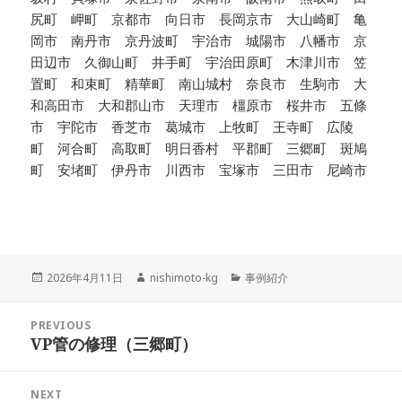
尻町 岬町 京都市 向日市 長岡京市 大山崎町 亀
岡市 南丹市 京丹波町 宇治市 城陽市 八幡市 京
田辺市 久御山町 井手町 宇治田原町 木津川市 笠
置町 和束町 精華町 南山城村 奈良市 生駒市 大
和高田市 大和郡山市 天理市 橿原市 桜井市 五條
市 宇陀市 香芝市 葛城市 上牧町 王寺町 広陵
町 河合町 高取町 明日香村 平郡町 三郷町 斑鳩
町 安堵町 伊丹市 川西市 宝塚市 三田市 尼崎市
Posted
Author
Categories
2026年4月11日
nishimoto-kg
事例紹介
on
Post
PREVIOUS
navigation
VP管の修理（三郷町）
Previous
post:
NEXT