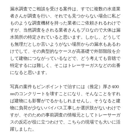
漏水調査でご相談を受ける案件は、すでに複数の水道業
者さんが調査を行い、それでも見つからない場合に私ど
ものような調査機材を持った業者にご依頼されるわけで
すが、当然調査をされる業者さんもプロなので大体は漏
水箇所の特定されていると思います。しかし、どうして
も無理だとしか言いようがない場所からの漏水もあるわ
けでして、その典型的なケースが高基礎で外部階段を介
して建物につながっているなどで、どう考えても音聴で
特定するには難しく、そこはトレーサーガスなどの出番
になると思います。
写真の案件もピンポイントで治すには（推定）厚さ400
㎜のコンクリートを壊すことになり、そんなことをすれ
ば建物にも影響がでるかもしれませんし、そうなると建
物に負荷が少ないバイパス工事しか選択肢がないわけで
すが、そのための事前調査の情報元としてトレーサーガ
スの反応が役に立つわけで、こちらの現場でも大いに活
躍しました。